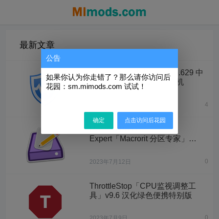
最新文章
公告
Wise Care 365 Pro v6.5.6.629 中
如果你认为你走错了？那么请你访问后
文绿色便携专业版 + 注册机
花园：sm.mimods.com 试试！
4
2023年7月26日
确定
点击访问后花园
Macrorit Partition
Expert「Macrorit 分区专家」
v7.9.0 汉化绿色便携无限版
0
2023年7月12日
ThrottleStop「CPU监视调整工
具」v9.6 汉化绿色便携特别版
0
2023年7月9日