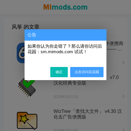
风筝 的文章
公告
AIDA64 v8.30.8300 单文件便携商
如果你认为你走错了？那么请你访问后
业版 + 不再支持32位系统 —— 识
花园：sm.mimods.com 试试！
别和测试计算机上的所有的组件，
可提供有关硬件和软件的详细信息
0
1天前
确定
点击访问后花园
MemTest Pro「内存测试」 v7.0
汉化经典专业版
0
2026年3月21日
WizTree「查找大文件」 v4.30 汉
化去广告便携版
0
2026年3月19日