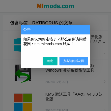
包含标签：RATIBORUS 的文章
公告
Activation Program v1.17 汉化版
如果你认为你走错了？那么请你访问后
—— 离线“激活”Microsoft 产品许可
花园：sm.mimods.com 试试！
证
2
1天前
确定
点击访问后花园
MSActBackup v1.2.9 汉化版 ——
Windows 激活备份恢复工具
0
2025年12月20日
KMS 激活工具「AAct」v4.3.3 汉
化版
0
2025年12月20日