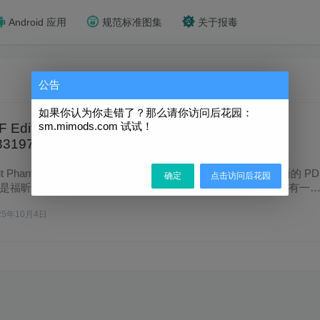
Android 应用
规范标准图集
关于报毒
公告
如果你认为你走错了？那么请你访问后花园：
sm.mimods.com 试试！
 PDF Editor Pro「福昕PDF文件编辑转换阅读器」
1.33197 官方完整版 + 注册机
t PhantomPDF 前身为 Foxit Advanced PDF Editor 是一个全面的 PD
确定
点击访问后花园
是福昕的国际版，他能满足企业和个人用户的需求和要求。它有一
25年10月4日