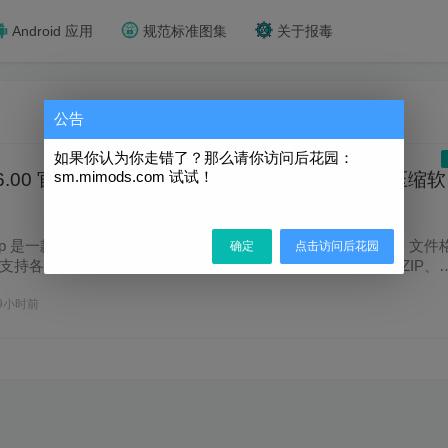
Android 应用
规范标准图集
关于报毒
公告
如果你认为你走错了？那么请你访问后花园：
sm.mimods.com 试试！
 v26.00 官方正式版 —— 一款免费开源的高压缩比压缩软
Zip 是一款免费开源的高压缩比压缩软件，它不仅支持独有的 7z 文件
确定
点击访问后花园
持各种其它压缩文件格式，其中包括 ZIP、RAR、CAB、GZIP、B
9小时前