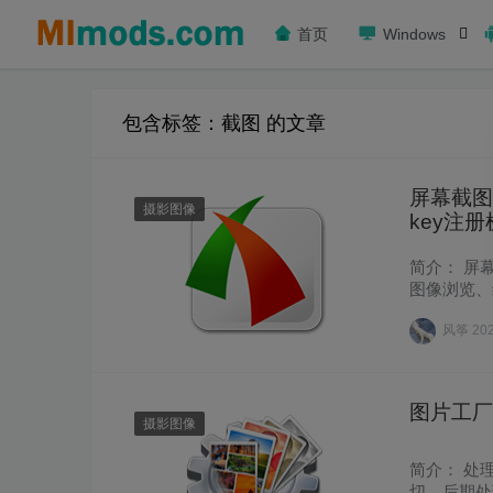
首页
Windows
包含标签：截图 的文章
屏幕截图「
摄影图像
key注册
简介： 屏幕
图像浏览、
定窗……
风筝
20
图片工厂「P
摄影图像
简介： 处
切、后期处