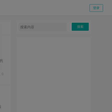
登录
搜索
的
指
0
剪
片