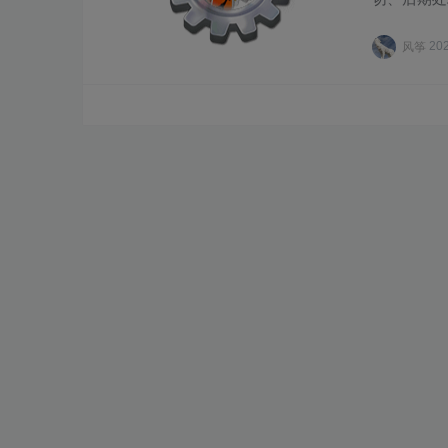
分割合……
风筝
20