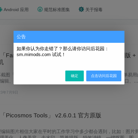
Android 应用
规范标准图集
关于报毒
公告
如果你认为你走错了？那么请你访问后花园：
sm.mimods.com 试试！
FastStone Capture」v10.2 汉化绿色便携特别版 +
机
截图「FastStone Capture」 是一款体积小巧、功能强大、简单易用
确定
点击访问后花园
编辑、捕获和视频录制工具，提供多种捕获方式（如：活动窗口、
23年7月9日
icosmos Tools」 v2.6.0.1 官方原版
理编辑图片相信大家在平时的工作学习中多少都会遇到，比如：图片
理美化、人像美容、去水印、简单排版、特效滤镜、一键抠图、图